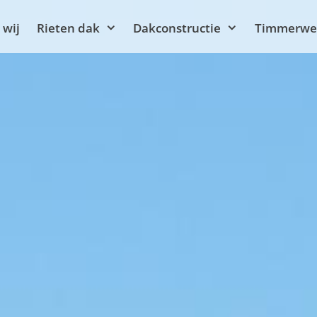
 wij
Rieten dak
Dakconstructie
Timmerwe