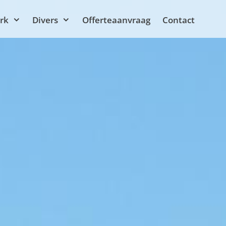
rk
Divers
Offerteaanvraag
Contact